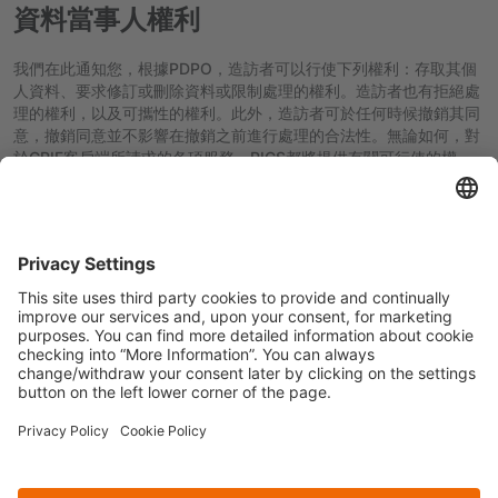
資料當事人權利
我們在此通知您，根據PDPO，造訪者可以行使下列權利：存取其個
人資料、要求修訂或刪除資料或限制處理的權利。造訪者也有拒絕處
理的權利，以及可攜性的權利。此外，造訪者可於任何時候撤銷其同
意，撤銷同意並不影響在撤銷之前進行處理的合法性。無論如何，對
於CRIF客戶端所請求的各項服務，PICS都將提供有關可行使的權
利，以及行使該權利的方式細節。在該類情況下，您可以透過使用下
列聯絡細節來聯絡資料使用者，以行使您的權利：
地址︰
中國香港特別行政區九龍尖沙咀東麼地道62 號永安廣場11 樓
1111 室
電子郵件地址：
info.hk@crif.com