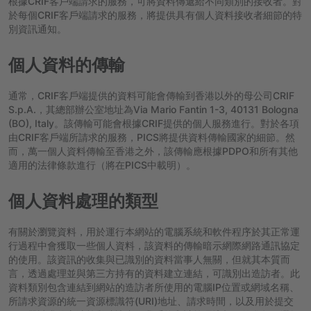
根據CRIF客戶端請求的服務，可將資料傳遞給不同類別的接收者。對
於每個CRIF客戶端請求的服務，將提供具有個人資料接收者細節的特
別資訊通知。
個人資料的傳輸
通常，CRIF客戶端提供的資料可能會傳輸到香港以外的母公司CRIF
S.p.A.，其總部辦公室地址為Via Mario Fantin 1-3, 40131 Bologna
(BO), Italy。該傳輸可能會根據CRIF提供的個人服務進行。對於各項
由CRIF客戶端所請求的服務，PICS將提供資料傳輸國家的細節。然
而，萬一個人資料傳輸至香港之外，該傳輸應根據PDPO和所有其他
適用的法律條款進行（將在PICS中載明）。
個人資料處理的類型
有關於瀏覽資料，用於運行本網站的電腦系統和軟件程序於其正常運
行過程中會獲取一些個人資料，該資料的傳輸暗示網際網路通訊協定
的使用。該資訊的收集與已識別的資料當事人無關，但就其本質而
言，透過處理並與第三方持有的資料建立連結，可識別出造訪者。此
資料類別包含連結到網站的造訪者所使用的電腦IP位置或網域名稱、
所請求資源的統一資源標識符(URI)地址、請求時間，以及用於提交